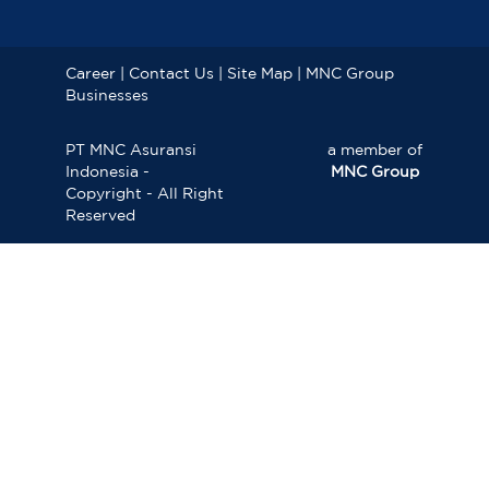
Career
|
Contact Us
|
Site Map
|
MNC Group
Businesses
PT MNC Asuransi
a member of
Indonesia -
MNC Group
Copyright - All Right
Reserved