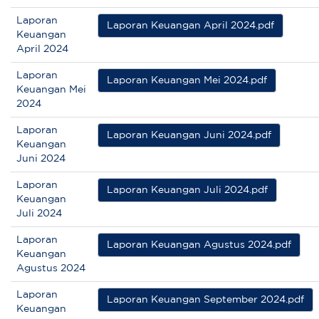
Laporan
Laporan Keuangan April 2024.pdf
Keuangan
April 2024
Laporan
Laporan Keuangan Mei 2024.pdf
Keuangan Mei
2024
Laporan
Laporan Keuangan Juni 2024.pdf
Keuangan
Juni 2024
Laporan
Laporan Keuangan Juli 2024.pdf
Keuangan
Juli 2024
Laporan
Laporan Keuangan Agustus 2024.pdf
Keuangan
Agustus 2024
Laporan
Laporan Keuangan September 2024.pdf
Keuangan