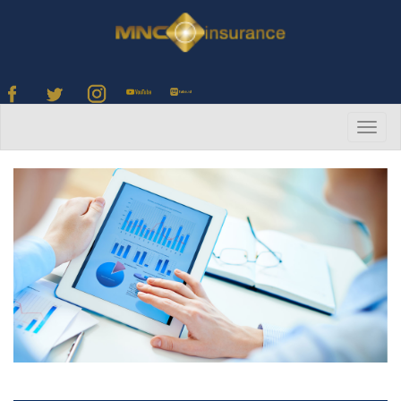
Togg
navig