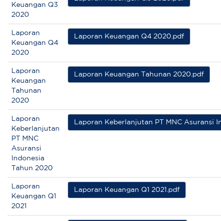
Keuangan Q3
2020
Laporan
Laporan Keuangan Q4 2020.pdf
Keuangan Q4
2020
Laporan
Laporan Keuangan Tahunan 2020.pdf
Keuangan
Tahunan
2020
Laporan
Laporan Keberlanjutan PT MNC Asuransi I
Keberlanjutan
PT MNC
Asuransi
Indonesia
Tahun 2020
Laporan
Laporan Keuangan Q1 2021.pdf
Keuangan Q1
2021