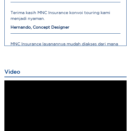
Terima kasih MNC Insurance konvoi touring kami
menjadi nyaman.
Hernando, Concept Designer
MNC Insurance layanannya mudah diakses dari mana
saja
Robert, Direktur Operasional
Video