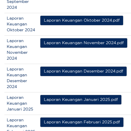
September
2024
Laporan
Laporan Keuangan Oktober 2024.pdf
Keuangan
Oktober 2024
Laporan
Laporan Keuangan November 2024.pdf
Keuangan
November
2024
Laporan
Laporan Keuangan Desember 2024.pdf
Keuangan
Desember
2024
Laporan
Laporan Keuangan Januari 2025.pdf
Keuangan
Januari 2025
Laporan
Laporan Keuangan Februari 2025.pdf
Keuangan