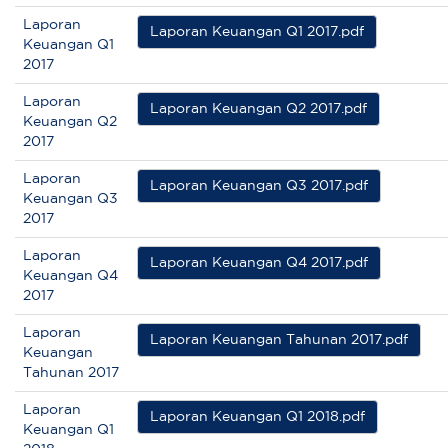
Laporan
Laporan Keuangan Q1 2017.pdf
Keuangan Q1
2017
Laporan
Laporan Keuangan Q2 2017.pdf
Keuangan Q2
2017
Laporan
Laporan Keuangan Q3 2017.pdf
Keuangan Q3
2017
Laporan
Laporan Keuangan Q4 2017.pdf
Keuangan Q4
2017
Laporan
Laporan Keuangan Tahunan 2017.pdf
Keuangan
Tahunan 2017
Laporan
Laporan Keuangan Q1 2018.pdf
Keuangan Q1