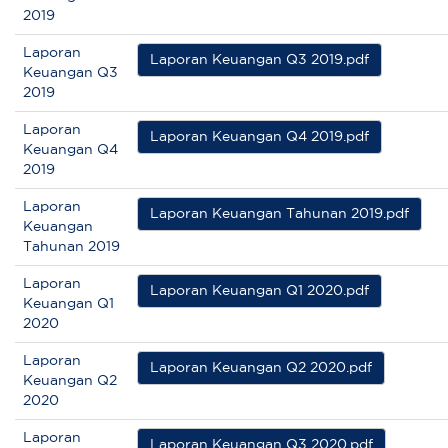
2019
Laporan
Laporan Keuangan Q3 2019.pdf
Keuangan Q3
2019
Laporan
Laporan Keuangan Q4 2019.pdf
Keuangan Q4
2019
Laporan
Laporan Keuangan Tahunan 2019.pdf
Keuangan
Tahunan 2019
Laporan
Laporan Keuangan Q1 2020.pdf
Keuangan Q1
2020
Laporan
Laporan Keuangan Q2 2020.pdf
Keuangan Q2
2020
Laporan
Laporan Keuangan Q3 2020.pdf