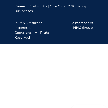
Career
|
Contact Us
|
Site Map
|
MNC Group
Businesses
PT MNC Asuransi
a member of
Indonesia -
MNC Group
Copyright - All Right
Reserved