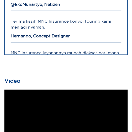
@EkoMunartyo, Netizen
Terima kasih MNC Insurance konvoi touring kami
menjadi nyaman.
Hernando, Concept Designer
MNC Insurance layanannya mudah diakses dari mana
saja
Robert, Direktur Operasional
Video