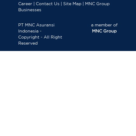
Career
|
Contact Us
|
Site Map
|
MNC Group
Businesses
PT MNC Asuransi
a member of
Indonesia -
MNC Group
Copyright - All Right
Reserved