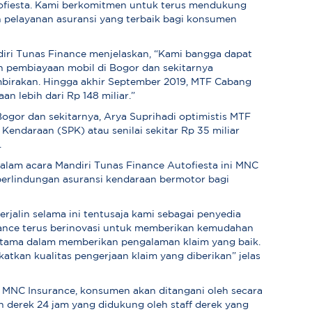
ofiesta. Kami berkomitmen untuk terus mendukung
 pelayanan asuransi yang terbaik bagi konsumen
diri Tunas Finance menjelaskan, “Kami bangga dapat
n pembiayaan mobil di Bogor dan sekitarnya
rakan. Hingga akhir September 2019, MTF Cabang
n lebih dari Rp 148 miliar.”
Bogor dan sekitarnya, Arya Suprihadi optimistis MTF
Kendaraan (SPK) atau senilai sekitar Rp 35 miliar
.
dalam acara Mandiri Tunas Finance Autofiesta ini MNC
erlindungan asuransi kendaraan bermotor bagi
jalin selama ini tentusaja kami sebagai penyedia
nance terus berinovasi untuk memberikan kemudahan
utama dalam memberikan pengalaman klaim yang baik.
atkan kualitas pengerjaan klaim yang diberikan” jelas
 MNC Insurance, konsumen akan ditangani oleh secara
an derek 24 jam yang didukung oleh staff derek yang