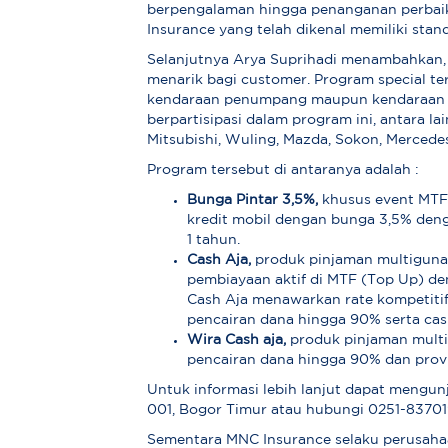
berpengalaman hingga penanganan perbaik
Insurance yang telah dikenal memiliki stan
Selanjutnya Arya Suprihadi menambahkan,
menarik bagi customer. Program special te
kendaraan penumpang maupun kendaraan k
berpartisipasi dalam program ini, antara l
Mitsubishi, Wuling, Mazda, Sokon, Mercedes
Program tersebut di antaranya adalah :
Bunga Pintar 3,5%,
khusus event MTF 
kredit mobil dengan bunga 3,5% denga
1 tahun.
Cash Aja,
produk pinjaman multiguna
pembiayaan aktif di MTF (Top Up) de
Cash Aja menawarkan rate kompetitif 
pencairan dana hingga 90% serta cas
Wira Cash aja,
produk pinjaman multi
pencairan dana hingga 90% dan provi
Untuk informasi lebih lanjut dapat mengun
001, Bogor Timur atau hubungi 0251-83701
Sementara MNC Insurance selaku perusaha