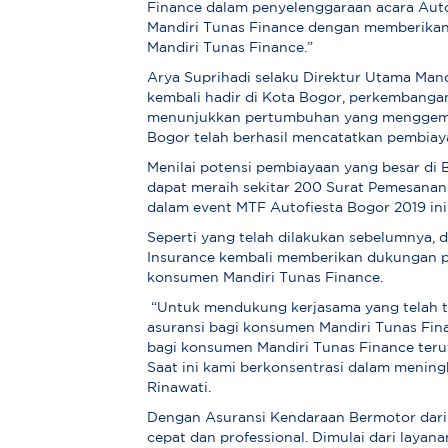
Finance dalam penyelenggaraan acara Aut
Mandiri Tunas Finance dengan memberikan
Mandiri Tunas Finance.”
Arya Suprihadi selaku Direktur Utama Man
kembali hadir di Kota Bogor, perkembanga
menunjukkan pertumbuhan yang menggembi
Bogor telah berhasil mencatatkan pembiayaa
Menilai potensi pembiayaan yang besar di 
dapat meraih sekitar 200 Surat Pemesanan 
dalam event MTF Autofiesta Bogor 2019 ini
Seperti yang telah dilakukan sebelumnya, 
Insurance kembali memberikan dukungan p
konsumen Mandiri Tunas Finance.
“Untuk mendukung kerjasama yang telah ter
asuransi bagi konsumen Mandiri Tunas Fi
bagi konsumen Mandiri Tunas Finance ter
Saat ini kami berkonsentrasi dalam meningk
Rinawati.
Dengan Asuransi Kendaraan Bermotor dari
cepat dan professional. Dimulai dari layan