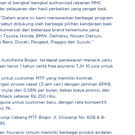
an di bengkel-bengkel authorized rekanan MNC
dar pelayanan dan hasil perbaikan yang sangat baik.
 “Dalam acara ini kami menawarkan berbagai program
rsebut didukung oleh berbagai pilihan kendaraan baik
omersial dari beberapa brand terkemuka yang
ain Toyota, Honda, BMW, Daihatsu, Nissan-Datsun,
 Benz, Ducati, Peugeot, Piaggio dan Suzuki.”
Autofiesta Bogor terdapat penawaran menarik yaitu
n tenor 1 tahun serta free asuransi TJH 10 juta untuk
 untuk customer MTF yang memiliki kontrak
ngan proses cepat (3 jam cair) dengan jaminan BPKB.
mulai dari 0,58% per bulan, bebas biaya provisi, dan
hback sebesar Rp 250 ribu.
guna untuk customer baru, dengan rate kompetitif,
si 1%.
jungi Cabang MTF Bogor Jl. Siliwangi No. 60B & B-
95.
an Asuransi Umum memiliki berbagai produk andalan