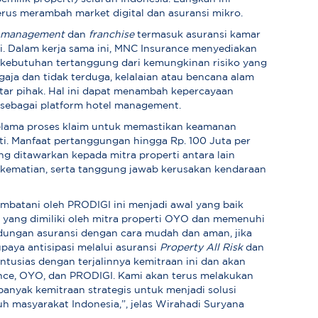
rus merambah market digital dan asuransi mikro.
l
management
dan
franchise
termasuk asuransi kamar
i. Dalam kerja sama ini, MNC Insurance menyediakan
kebutuhan tertanggung dari kemungkinan risiko yang
ngaja dan tidak terduga, kelalaian atau bencana alam
tar pihak. Hal ini dapat menambah kepercayaan
sebagai platform hotel management.
lama proses klaim untuk memastikan keamanan
rti. Manfaat pertanggungan hingga Rp. 100 Juta per
ang ditawarkan kepada mitra properti antara lain
kematian, serta tanggung jawab kerusakan kendaraan
embatani oleh PRODIGI ini menjadi awal yang baik
t yang dimiliki oleh mitra properti OYO dan memenuhi
dungan asuransi dengan cara mudah dan aman, jika
paya antisipasi melalui asuransi
Property All Risk
dan
ntusias dengan terjalinnya kemitraan ini dan akan
nce, OYO, dan PRODIGI. Kami akan terus melakukan
anyak kemitraan strategis untuk menjadi solusi
h masyarakat Indonesia,”, jelas Wirahadi Suryana