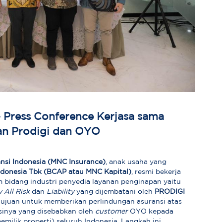
 Press Conference Kerjasa sama
an Prodigi dan OYO
nsi Indonesia (MNC Insurance)
, anak usaha yang
ndonesia Tbk (BCAP atau MNC Kapital)
, resmi bekerja
 bidang industri penyedia layanan penginapan yaitu
 All Risk
dan
Liability
yang dijembatani oleh
PRODIGI
ertujuan untuk memberikan perlindungan asuransi atas
sinya yang disebabkan oleh
customer
OYO kepada
emilik properti) seluruh Indonesia. Langkah ini