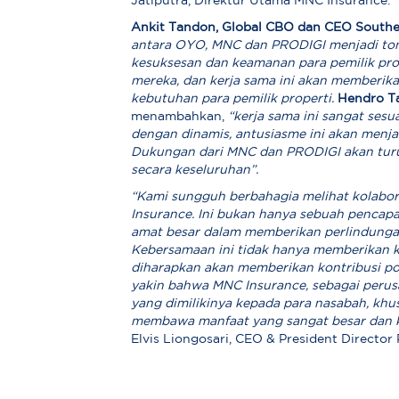
Jatiputra, Direktur Utama MNC Insurance.
Ankit Tandon, Global CBO dan CEO Southe
antara OYO, MNC dan PRODIGI menjadi to
kesuksesan dan keamanan para pemilik pr
mereka, dan kerja sama ini akan memberika
kebutuhan para pemilik properti.
Hendro T
menambahkan,
“kerja sama ini sangat ses
dengan dinamis, antusiasme ini akan menjad
Dukungan dari MNC dan PRODIGI akan turut
secara keseluruhan”.
“Kami sungguh berbahagia melihat kolabor
Insurance. Ini bukan hanya sebuah pencapa
amat besar dalam memberikan perlindungan 
Kebersamaan ini tidak hanya memberikan k
diharapkan akan memberikan kontribusi pos
yakin bahwa MNC Insurance, sebagai perus
yang dimilikinya kepada para nasabah, khus
membawa manfaat yang sangat besar dan ke
Elvis Liongosari, CEO & President Director