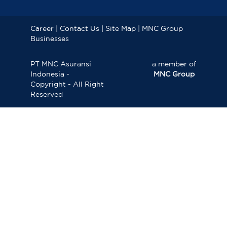
Career
|
Contact Us
|
Site Map
|
MNC Group
Businesses
PT MNC Asuransi
a member of
Indonesia -
MNC Group
Copyright - All Right
Reserved