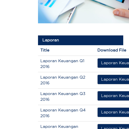
Laporan
Title
Download File
Laporan Keuangan Q1
Laporan Keua
2016
Laporan Keuangan Q2
Laporan Keua
2016
Laporan Keuangan Q3
Laporan Keua
2016
Laporan Keuangan Q4
Laporan Keua
2016
Laporan Keuangan
Laporan Keua