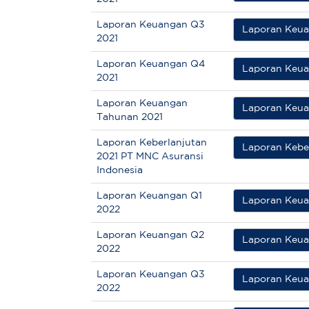
Laporan Keuangan Q3
Laporan Keua
2021
Laporan Keuangan Q4
Laporan Keua
2021
Laporan Keuangan
Laporan Keua
Tahunan 2021
Laporan Keberlanjutan
Laporan Keber
2021 PT MNC Asuransi
Indonesia
Laporan Keuangan Q1
Laporan Keua
2022
Laporan Keuangan Q2
Laporan Keua
2022
Laporan Keuangan Q3
Laporan Keua
2022