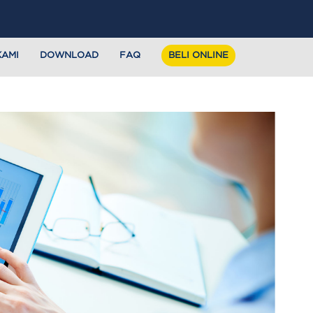
KAMI
DOWNLOAD
FAQ
BELI ONLINE