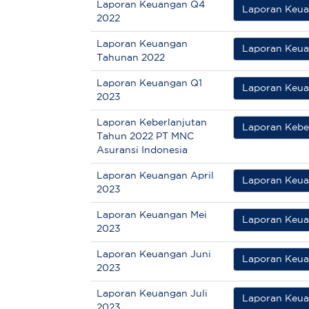
Laporan Keuangan Q4
Laporan Keua
2022
Laporan Keuangan
Laporan Keua
Tahunan 2022
Laporan Keuangan Q1
Laporan Keua
2023
Laporan Keberlanjutan
Laporan Kebe
Tahun 2022 PT MNC
Asuransi Indonesia
Laporan Keuangan April
Laporan Keua
2023
Laporan Keuangan Mei
Laporan Keua
2023
Laporan Keuangan Juni
Laporan Keua
2023
Laporan Keuangan Juli
Laporan Keua
2023