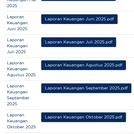
Keuangan Mei
2025
Laporan
Laporan Keuangan Juni 2025.pdf
Keuangan
Juni 2025
Laporan
Laporan Keuangan Juli 2025.pdf
Keuangan
Juli 2025
Laporan
Laporan Keuangan Agustus 2025.pdf
Keuangan
Agustus 2025
Laporan
Laporan Keuangan September 2025.pdf
Keuangan
September
2025
Laporan
Laporan Keuangan Oktober 2025.pdf
Keuangan
Oktober 2025