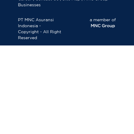
Businesses
PT MNC Asuransi
a member of
Indonesia -
MNC Group
Copyright - All Right
Reserved