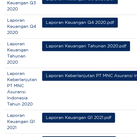
Keuangan Q3
2020
Laporan
Laporan Keuangan Q4 2020.pdf
Keuangan Q4
2020
Laporan
Laporan Keuangan Tahunan 2020.pdf
Keuangan
Tahunan
2020
Laporan
Laporan Keberlanjutan PT MNC Asuransi I
Keberlanjutan
PT MNC
Asuransi
Indonesia
Tahun 2020
Laporan
Laporan Keuangan Q1 2021.pdf
Keuangan Q1
2021