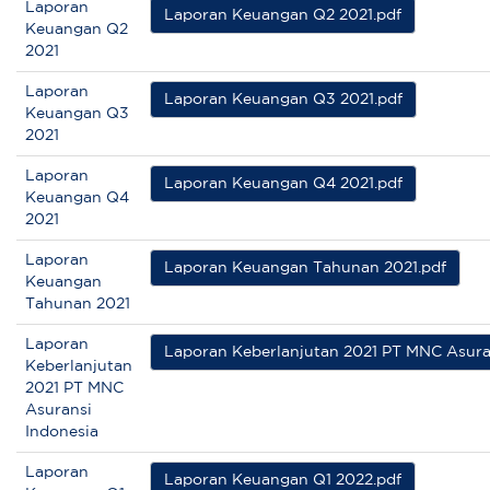
Laporan
Laporan Keuangan Q2 2021.pdf
Keuangan Q2
2021
Laporan
Laporan Keuangan Q3 2021.pdf
Keuangan Q3
2021
Laporan
Laporan Keuangan Q4 2021.pdf
Keuangan Q4
2021
Laporan
Laporan Keuangan Tahunan 2021.pdf
Keuangan
Tahunan 2021
Laporan
Laporan Keberlanjutan 2021 PT MNC Asuran
Keberlanjutan
2021 PT MNC
Asuransi
Indonesia
Laporan
Laporan Keuangan Q1 2022.pdf