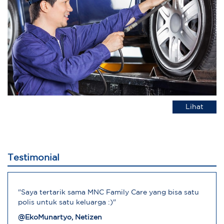
Lihat
Testimonial
"Saya tertarik sama MNC Family Care yang bisa satu
polis untuk satu keluarga :)"
@EkoMunartyo, Netizen