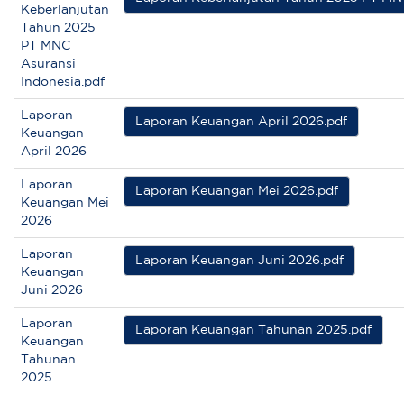
Keberlanjutan
Tahun 2025
PT MNC
Asuransi
Indonesia.pdf
Laporan
Laporan Keuangan April 2026.pdf
Keuangan
April 2026
Laporan
Laporan Keuangan Mei 2026.pdf
Keuangan Mei
2026
Laporan
Laporan Keuangan Juni 2026.pdf
Keuangan
Juni 2026
Laporan
Laporan Keuangan Tahunan 2025.pdf
Keuangan
Tahunan
2025