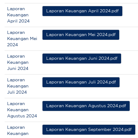
Laporan
Laporan Keuangan April 2024.pdf
Keuangan
April 2024
Laporan
Laporan Keuangan Mei 2024.pdf
Keuangan Mei
2024
Laporan
Laporan Keuangan Juni 2024.pdf
Keuangan
Juni 2024
Laporan
Laporan Keuangan Juli 2024.pdf
Keuangan
Juli 2024
Laporan
Laporan Keuangan Agustus 2024.pdf
Keuangan
Agustus 2024
Laporan
Laporan Keuangan September 2024.pdf
Keuangan