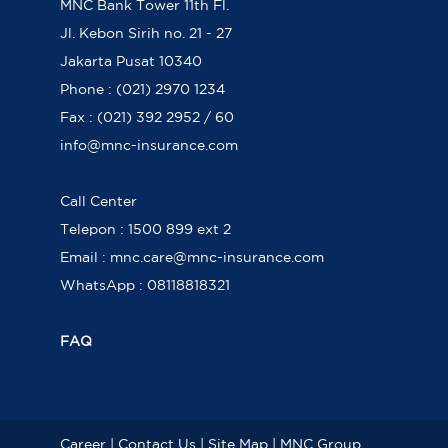
MNC Bank Tower 11th Fl.
Jl. Kebon Sirih no. 21 - 27
Jakarta Pusat 10340
Phone : (021) 2970 1234
Fax : (021) 392 2952 / 60
info@mnc-insurance.com
Call Center
Telepon : 1500 899 ext 2
Email : mnc.care@mnc-insurance.com
WhatsApp : 08118818321
FAQ
Career
|
Contact Us
|
Site Map
|
MNC Group