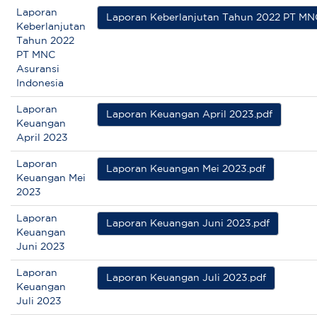
Laporan
Laporan Keberlanjutan Tahun 2022 PT MNC
Keberlanjutan
Tahun 2022
PT MNC
Asuransi
Indonesia
Laporan
Laporan Keuangan April 2023.pdf
Keuangan
April 2023
Laporan
Laporan Keuangan Mei 2023.pdf
Keuangan Mei
2023
Laporan
Laporan Keuangan Juni 2023.pdf
Keuangan
Juni 2023
Laporan
Laporan Keuangan Juli 2023.pdf
Keuangan
Juli 2023