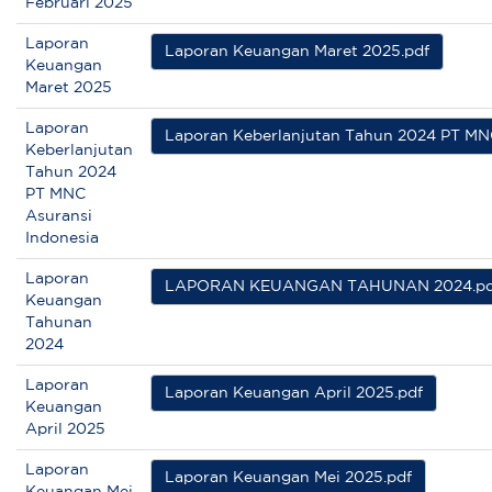
Februari 2025
Laporan
Laporan Keuangan Maret 2025.pdf
Keuangan
Maret 2025
Laporan
Laporan Keberlanjutan Tahun 2024 PT MNC
Keberlanjutan
Tahun 2024
PT MNC
Asuransi
Indonesia
Laporan
LAPORAN KEUANGAN TAHUNAN 2024.pd
Keuangan
Tahunan
2024
Laporan
Laporan Keuangan April 2025.pdf
Keuangan
April 2025
Laporan
Laporan Keuangan Mei 2025.pdf