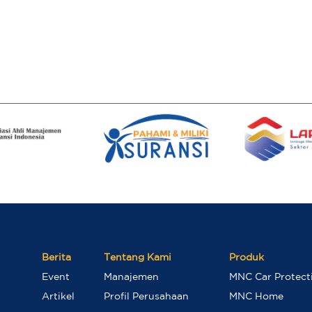
Berita
Tentang Kami
Produk
Event
Manajemen
MNC Car Protect
Artikel
Profil Perusahaan
MNC Home