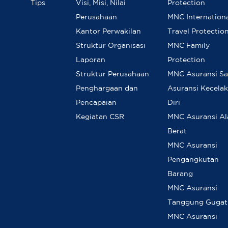
Tips
Visi, Misi, Nilai
Protection
Perusahaan
MNC Internation
Kantor Perwakilan
Travel Protectio
Struktur Organisasi
MNC Family
Laporan
Protection
Struktur Perusahaan
MNC Asuransi Sat
Penghargaan dan
Asuransi Kecela
Pencapaian
Diri
Kegiatan CSR
MNC Asuransi Al
Berat
MNC Asuransi
Pengangkutan
Barang
MNC Asuransi
Tanggung Gugat
MNC Asuransi