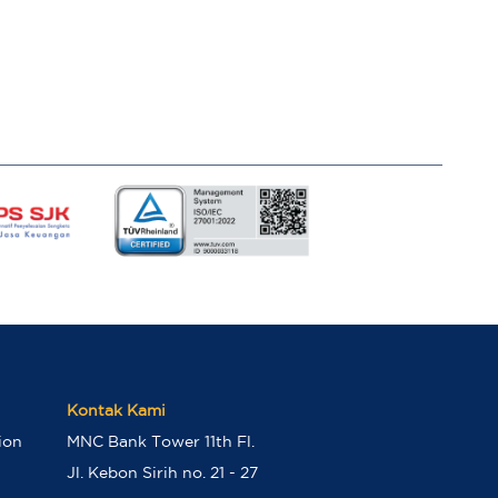
Kontak Kami
ion
MNC Bank Tower 11th Fl.
Jl. Kebon Sirih no. 21 - 27