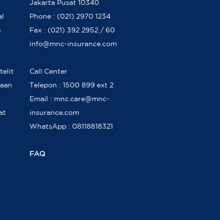
Jakarta Pusat 10340
al
Phone : (021) 2970 1234
n
Fax : (021) 392 2952 / 60
info@mnc-insurance.com
elit
Call Center
kaan
Telepon : 1500 899 ext 2
Email : mnc.care@mnc-
at
insurance.com
WhatsApp : 08118818321
FAQ